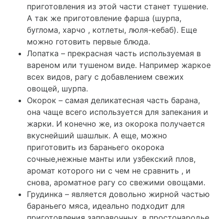
приготовления из этой части станет тушение.
А так же приготовление фарша (шурпа,
буглома, харчо , котлеты, люля-кебаб). Еще
можно готовить первые блюда.
Лопатка – прекрасная часть используемая в
вареном или тушеном виде. Например жаркое
всех видов, рагу с добавлением свежих
овощей, шурпа.
Окорок – самая деликатесная часть барана,
она чаще всего используется для запекания и
жарки. И конечно же, из окорока получается
вкуснейший шашлык. А еще, можно
приготовить из бараньего окорока
сочные,нежные манты или узбекский плов,
аромат которого ни с чем не сравнить , и
снова, ароматное рагу со свежими овощами.
Грудинка – является довольно жирной частью
бараньего мяса, идеально подходит для
приготовления заправочных, в простонародье