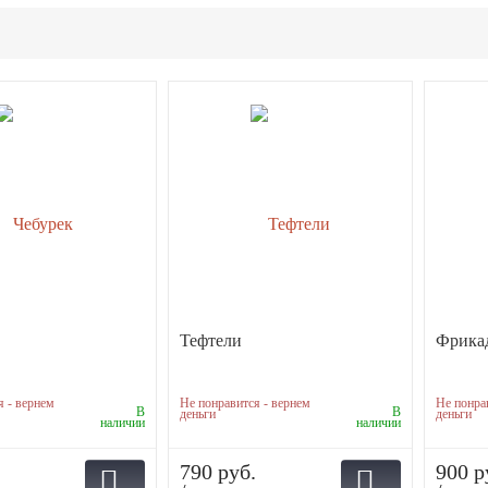
Тефтели
Фрика
я - вернем
Не понравится - вернем
Не понра
В
В
деньги
деньги
наличии
наличии
790 руб.
900 р