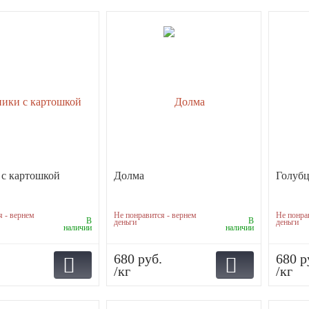
 с картошкой
Долма
Голуб
я - вернем
Не понравится - вернем
Не понра
В
В
деньги
деньги
наличии
наличии
680 руб.
680 р
/кг
/кг