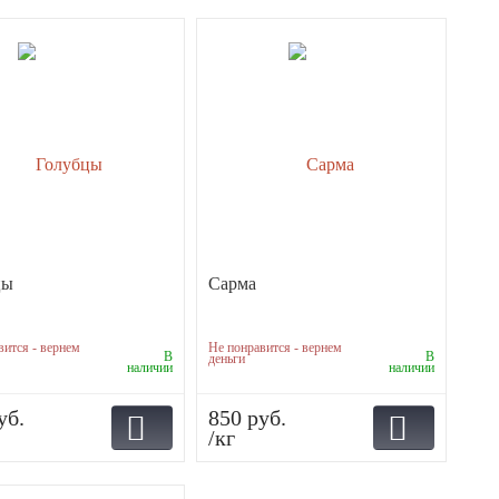
цы
Сарма
вится - вернем
Не понравится - вернем
В
В
деньги
наличии
наличии
уб.
850 руб.
/кг