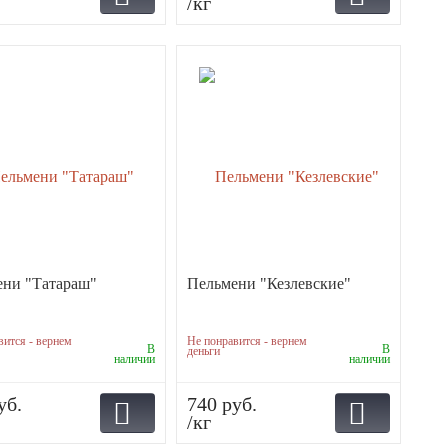
/кг
ени "Татараш"
Пельмени "Кезлевские"
вится - вернем
Не понравится - вернем
В
В
деньги
наличии
наличии
уб.
740 руб.
/кг