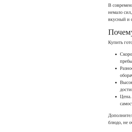
В современ
немало сил
вкусный и 
Почем
Купить гот
Скоро
пребы
Разно
обора
Высок
дости
Цена.
самос
Дополнител
блюдо, не 