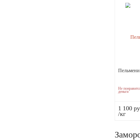
Пельмен
Не понравитс
деньги
1 100 ру
/кг
Замор