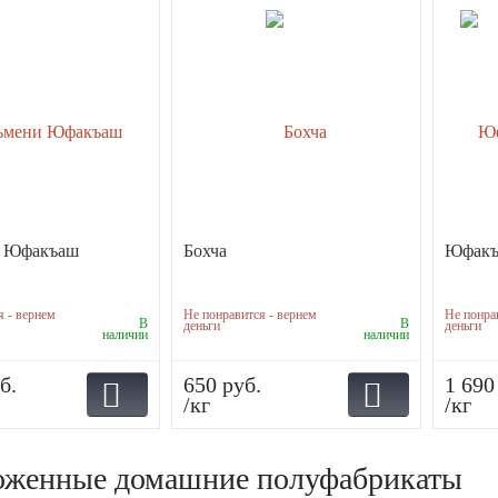
и Юфакъаш
Бохча
Юфакъа
я - вернем
Не понравится - вернем
Не понра
В
В
деньги
деньги
наличии
наличии
б.
650 руб.
1 690
/кг
/кг
оженные домашние полуфабрикаты