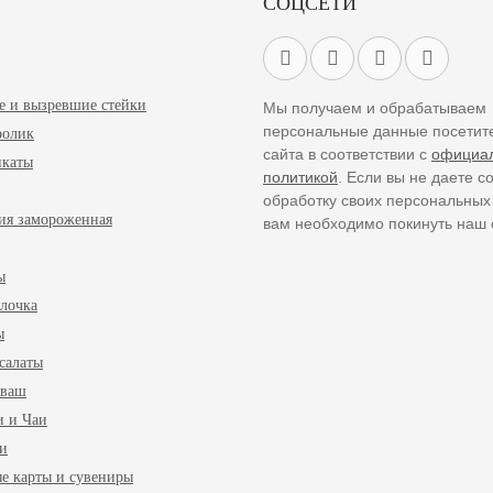
СОЦСЕТИ
 и вызревшие стейки
Мы получаем и обрабатываем
персональные данные посетит
ролик
сайта в соответствии с
официа
икаты
политикой
. Если вы не даете с
обработку своих персональных
ия замороженная
вам необходимо покинуть наш 
ы
лочка
ы
салаты
аваш
и и Чаи
ки
е карты и сувениры