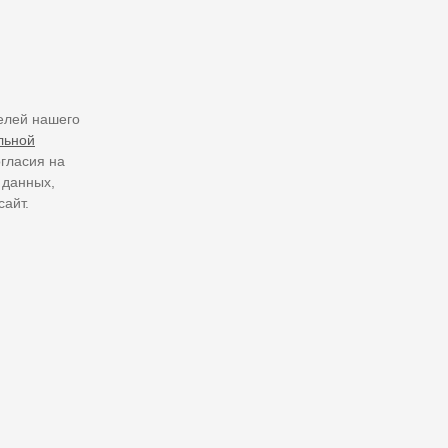
елей нашего
льной
огласия на
 данных,
сайт.