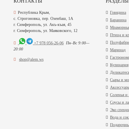
КОНТАКТЫ
РАЗДЕЛЫ
Республика Крым,
Говядина
с. Строгоновка, пер. Озенбаш, 1А
Баранина
г. Симферополь, ул. Акъ-къая, 45
Мраморные
г. Симферополь, ул. Маяковского, 12
Птица и к
Полуфабр
+7 978 056-26-06
Пн–Вс 9:00—
20:00
Маринад
Гастроном
shop@alem.ws
Кулинария
Деликатес
Сыры и мо
Аксессуар
Соленья и 
Соусы и л
Эко специ
Вода и со
Подарочны