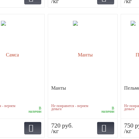
/кг
/кг
Манты
Пельм
я - вернем
Не понравится - вернем
Не понра
В
В
деньги
деньги
наличии
наличии
720 руб.
750 р
/кг
/кг