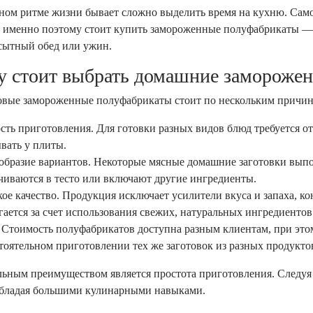
ном ритме жизни бывает сложно выделить время на кухню. Сам
, именно поэтому стоит купить замороженные полуфабрикаты — 
сытный обед или ужин.
у стоит выбрать домашние замороже
овые замороженные полуфабрикаты стоит по нескольким причин
сть приготовления. Для готовки разных видов блюд требуется от
вать у плиты.
образие вариантов. Некоторые мясные домашние заготовки выпол
чиваются в тесто или включают другие ингредиенты.
ое качество. Продукция исключает усилители вкуса и запаха, к
гается за счет использования свежих, натуральных ингредиентов
 Стоимость полуфабрикатов доступна разным клиентам, при этом
тоятельном приготовлении тех же заготовок из разных продукто
ьным преимуществом является простота приготовления. Следуя 
обладая большими кулинарными навыками.