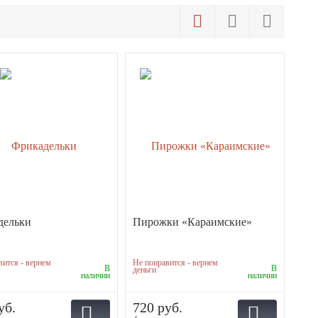
дельки
Пирожки «Караимские»
вится - вернем
Не понравится - вернем
В
В
деньги
наличии
наличии
уб.
720 руб.