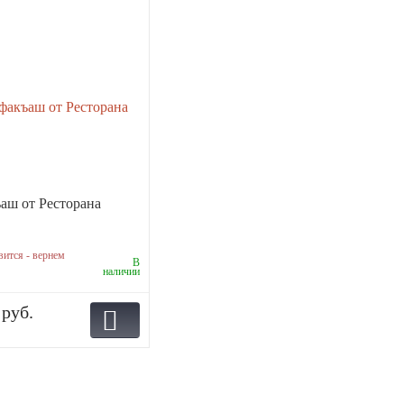
ш от Ресторана
вится - вернем
В
наличии
 руб.