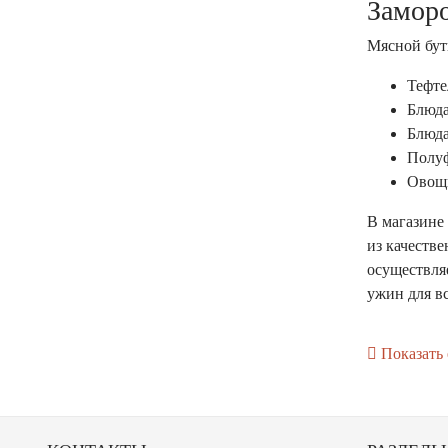
Замор
Мясной бут
Тефте
Блюда
Блюда
Полуф
Овощн
В магазин
из качестве
осуществля
ужин для в
Показать