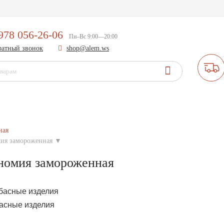
978 056-26-06
Пн–Вс 9:00—20:00
братный звонок
shop@alem.ws
ная
мия замороженная
▼
номия замороженная
асные изделия