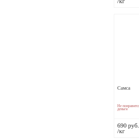
/кг
Самса
Не понравитс
деньги
690 руб.
/кг