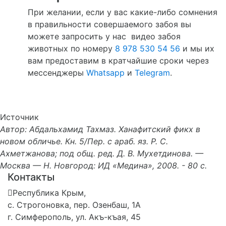
При желании, если у вас какие-либо сомнения
в правильности совершаемого забоя вы
можете запросить у нас видео забоя
животных по номеру
8 978 530 54 56
и мы их
вам предоставим в кратчайшие сроки через
мессенджеры
Whatsapp
и
Telegram
.
Источник
Автор: Абдальхамид Тахмаз. Ханафитский фикх в
новом обличье. Кн. 5/Пер. с араб. яз. Р. С.
Ахметжанова; под общ. ред. Д. В. Мухетдинова. —
Москва — Н. Новгород: ИД «Медина», 2008. - 80 с.
Контакты
Республика Крым,
с. Строгоновка, пер. Озенбаш, 1А
г. Симферополь, ул. Акъ-къая, 45