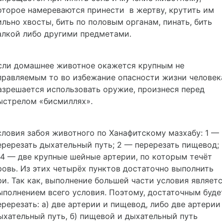
оторое намереваются принести в жертву, крутить им
ильно хвосты, бить по половым органам, пинать, бить
алкой либо другими предметами.
сли домашнее животное окажется крупным не
правляемым то во избежание опасности жизни человек
азрешается использовать оружие, произнеся перед
ыстрелом
«бисмиллях»
.
словия забоя животного по Ханафитскому мазхабу: 1 —
еререзать дыхательный путь; 2 — перерезать пищевод;
 4 — две крупные шейные артерии, по которым течёт
ровь. Из этих четырёх пунктов достаточно выполнить
ри. Так как, выполнение большей части условия являет
ыполнением всего условия. Поэтому, достаточным буде
еререзать: а) две артерии и пищевод, либо две артерии
ыхательный путь, б) пищевой и дыхательный путь