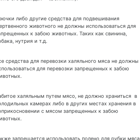
рючки либо другие средства для подвешивания
ертвенного животного не должны использоваться для
апрещенных к забою животных. Таких как свинина,
обака, нутрия и т.д.
се средства для перевозки халяльного мяса не должны
спользоваться для перевозки запрещенных к забою
ивотных.
абитое халяльным путем мясо, не должно храниться в
олодильных камерах либо в других местах хранения в
оприкосновении с мясом запрещенных к забою
ивотных.
акже запрещается использовать полено для рубки мяса