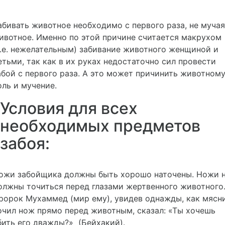
абивать животное необходимо с первого раза, не мучая
ивотное. Именно по этой причине считается макрухом
т.е. нежелательным) забивание животного женщиной и
етьми, так как в их руках недостаточно сил провести
абой с первого раза. А это может причинить животном
оль и мучение.
Условия для всех
необходимых предметов
забоя:
ожи забойщика должны быть хорошо наточены. Ножи 
олжны точиться перед глазами жертвенного животного
ророк Мухаммед (мир ему), увидев однажды, как мясн
очил нож прямо перед животным, сказал: «Ты хочешь
бить его дважды?» (Бейхакий).