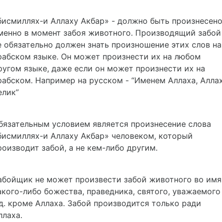
бисмиллях-и Аллаху Акбар»
- должно быть произнесен
менно в момент забоя животного. Производящий забой
е обязательно должен знать произношение этих слов на
рабском языке. Он может произнести их на любом
ругом языке, даже если он может произнести их на
рабском. Например на русском -
“Именем Аллаха, Алла
елик”
бязательным условием является произнесение слова
бисмиллях-и Аллаху Акбар»
человеком, который
роизводит забой, а не кем-либо другим.
абойщик не может произвести забой животного во имя
акого-либо божества, праведника, святого, уважаемого
.д. кроме Аллаха. Забой производится только ради
ллаха.