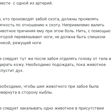
месте с одной из артерий.
е, кто производят забой скота, должны проявлять
ягкость по отношению к скоту. Неприемлемо валить
ивотное причиняя ему при этом боль. Нить, с помощью
оторой перевязывают ноги, не должна быть слишком
онкой, режущей ноги.
е следует тут же после забоя отделять голову от тела 
дирать кожу. Необходимо подождать, пока животное
спустит дух.
еобходимо, чтобы шея животного при забое была
овернута в сторону кыблы.
е следует закалывать одно животное в присутствии