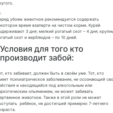
ругого.
.
еред убоем животное рекомендуется содержать
екоторое время взаперти на чистом корме. Курей
ыдерживают 3 дня; мелкий рогатый скот – 4 дня; крупн
огатый скот и верблюдов – по 10 дней.
Условия для того кто
производит забой:
от, кто забивает, должен быть в своём уме. Тот, кто
меет психиатрическое заболевание, не осознающий св
ействия и находящийся под алкогольным или
аркотическим опьянением, не может забивать
ертвенное животное. Также в этой роли не может
ыступать ребёнок, не достигший примерно 7-летнего
озраста.