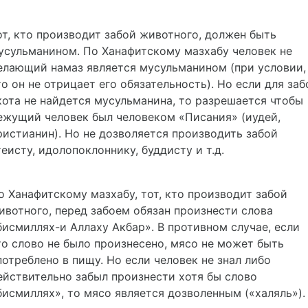
от, кто производит забой животного, должен быть
усульманином. По Ханафитскому мазхабу человек не
елающий намаз является мусульманином (при условии,
то он не отрицает его обязательность). Но если для заб
кота не найдется мусульманина, то разрешается чтобы
ежущий человек был человеком «Писания» (иудей,
ристианин). Но не дозволяется производить забой
теисту, идолопоклоннику, буддисту и т.д.
о Ханафитскому мазхабу, тот, кто производит забой
ивотного, перед забоем обязан произнести слова
бисмиллях-и Аллаху Акбар»
. В противном случае, если
то слово не было произнесено, мясо не может быть
потреблено в пищу. Но если человек не знал либо
ействительно забыл произнести хотя бы слово
бисмиллях», то мясо является дозволенным («халяль»).