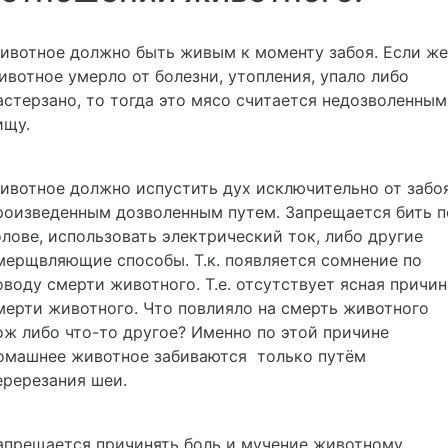
ивотное должно быть живым к моменту забоя. Если же
ивотное умерло от болезни, утопления, упало либо
астерзано, то тогда это мясо считается недозволенным
ищу.
ивотное должно испустить дух исключительно от забо
роизведенным дозволенным путем. Запрещается бить п
олове, использовать электрический ток, либо другие
мерщвляющие способы. Т.к. появляется сомнение по
оводу смерти животного. Т.е. отсутствует ясная причин
мерти животного. Что повлияло на смерть животного
ож либо что-то другое? Именно по этой причине
омашнее животное забиваются только путём
еререзания шеи.
апрещается причинять боль и мучение животному,