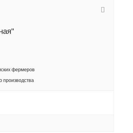
ная"
ымских фермеров
го производства