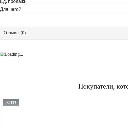
Ед. продажи
Для чего?
Отзывы (
0
)
Покупатели, кот
ХИТ!