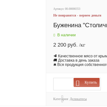
Артикул:
00-00000353
Не понравится - вернем деньги
я
Буженина "Столич
В наличии
2 200 руб.
/кг
🥩 Качественное мясо от кр
🚚 Доставка в день заказа
🛎 Вся продукция собственно
Купить
Категория:
Деликатесы