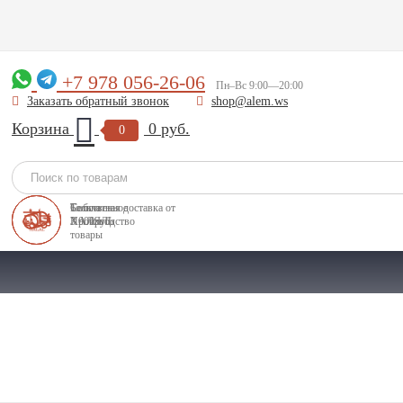
+7 978 056-26-06
Пн–Вс 9:00—20:00
Заказать обратный звонок
shop@alem.ws
Корзина
0 руб.
0
Бесплатная доставка от
Собственное
Только
3 000руб.
Производство
ХАЛЯЛЬ
товары