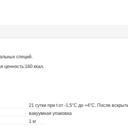
ральных специй.
я ценность:160 ккал.
21 сутки при t от -1,5°С до +4°С. После вскры
вакуумная упаковка
1 кг