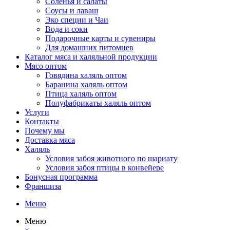
Соленья и салаты
Соусы и лаваш
Эко специи и Чаи
Вода и соки
Подарочные карты и сувениры
Для домашних питомцев
Каталог мяса и халяльной продукции
Мясо оптом
Говядина халяль оптом
Баранина халяль оптом
Птица халяль оптом
Полуфабрикаты халяль оптом
Услуги
Контакты
Почему мы
Доставка мяса
Халяль
Условия забоя животного по шариату
Условия забоя птицы в конвейере
Бонусная программа
Франшиза
Меню
Меню