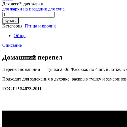
Для чего?:
для жарки
для жарки
на праздник
для супа
Купить
Категория:
Птица и кролик
Обзор
Описание
Домашний перепел
Перепел домашний — тушка 250г. Фасовка: по 4 шт. в лотке. Энер
Подходит для запекания в духовке, раскрыв тушку и замаринов
ГОСТ Р 54673-2011