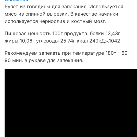
Рулет из говядины для запекания. Используется
мясо из спинной вырезки. В качестве начинки
используется чернослив и костный мозг.
Пищевая ценность 100г продукта: белки 13,43г
жиры 10,06г углеводы 25,74г ккал 249кДж1042
Рекомендуем запекать при температуре 180* - 60-
90 мин. в рукаве для запекания.