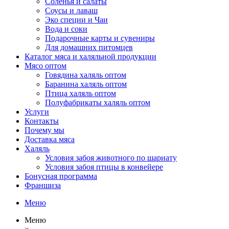
Соленья и салаты
Соусы и лаваш
Эко специи и Чаи
Вода и соки
Подарочные карты и сувениры
Для домашних питомцев
Каталог мяса и халяльной продукции
Мясо оптом
Говядина халяль оптом
Баранина халяль оптом
Птица халяль оптом
Полуфабрикаты халяль оптом
Услуги
Контакты
Почему мы
Доставка мяса
Халяль
Условия забоя животного по шариату
Условия забоя птицы в конвейере
Бонусная программа
Франшиза
Меню
Меню