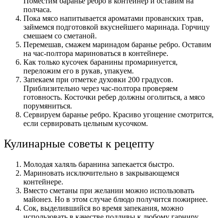
Поместим баранье ребро в контейнер и оставим на
полчаса.
Пока мясо напитывается ароматами прованских трав,
займемся подготовкой вкуснейшего маринада. Горчицу
смешаем со сметаной.
Перемешав, смажем маринадом баранье ребро. Оставим
на час-полтора мариноваться в контейнере.
Как только кусочек баранины промаринуется,
переложим его в рукав, упакуем.
Запекаем при отметке духовки 200 градусов.
Приблизительно через час-полтора проверяем
готовность. Косточки ребер должны оголиться, а мясо
порумяниться.
Сервируем баранье ребро. Красиво угощение смотрится,
если сервировать цельным кусочком.
Кулинарные советы к рецепту
Молодая халяль баранина запекается быстро.
Мариновать исключительно в закрывающемся
контейнере.
Вместо сметаны при желании можно использовать
майонез. Но в этом случае блюдо получится пожирнее.
Сок, выделившийся во время запекания, можно
использовать в качестве подливы к любому гарниру.