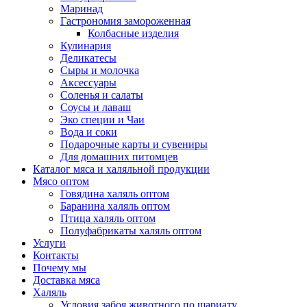
Маринад
Гастрономия замороженная
Колбасные изделия
Кулинария
Деликатесы
Сыры и молочка
Аксессуары
Соленья и салаты
Соусы и лаваш
Эко специи и Чаи
Вода и соки
Подарочные карты и сувениры
Для домашних питомцев
Каталог мяса и халяльной продукции
Мясо оптом
Говядина халяль оптом
Баранина халяль оптом
Птица халяль оптом
Полуфабрикаты халяль оптом
Услуги
Контакты
Почему мы
Доставка мяса
Халяль
Условия забоя животного по шариату