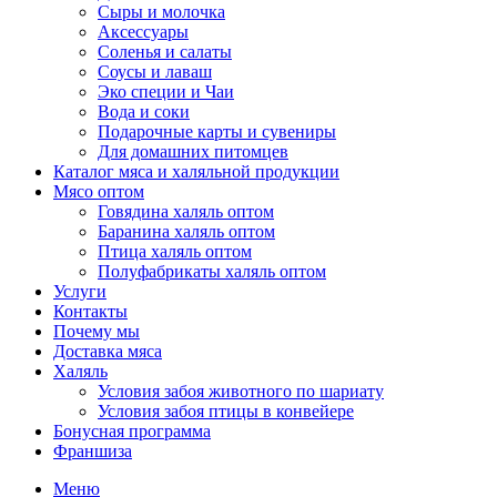
Сыры и молочка
Аксессуары
Соленья и салаты
Соусы и лаваш
Эко специи и Чаи
Вода и соки
Подарочные карты и сувениры
Для домашних питомцев
Каталог мяса и халяльной продукции
Мясо оптом
Говядина халяль оптом
Баранина халяль оптом
Птица халяль оптом
Полуфабрикаты халяль оптом
Услуги
Контакты
Почему мы
Доставка мяса
Халяль
Условия забоя животного по шариату
Условия забоя птицы в конвейере
Бонусная программа
Франшиза
Меню