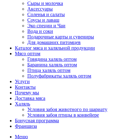
Сыры и молочка
Аксессуары
Соленья и салаты
Соусы и лаваш
Эко специи и Чаи
Вода и соки
Подарочные карты и сувениры
Для домашних питомцев
Каталог мяса и халяльной продукции
Мясо оптом
Говядина халяль оптом
Баранина халяль оптом
Птица халяль оптом
Полуфабрикаты халяль оптом
Услуги
Контакты
Почему мы
Доставка мяса
Халяль
Условия забоя животного по шариату
Условия забоя птицы в конвейере
Бонусная программа
Франшиза
Меню